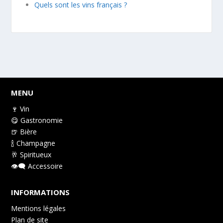
Quels sont les vins français ?
MENU
🍷 Vin
😋 Gastronomie
🍺 Bière
🍾 Champagne
🥂 Spiritueux
👁️‍🗨️ Accessoire
INFORMATIONS
Mentions légales
Plan de site